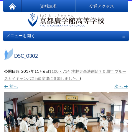
資料請求
交通アクセス
≡
メニューを開く
DSC_0302
公開日時:
2017年11月6日
1100 × 734
(
少林寺拳法創始７０周年 ブルー
スカイキャンパスin多度津に参加しました。
)
← 前へ
次へ →