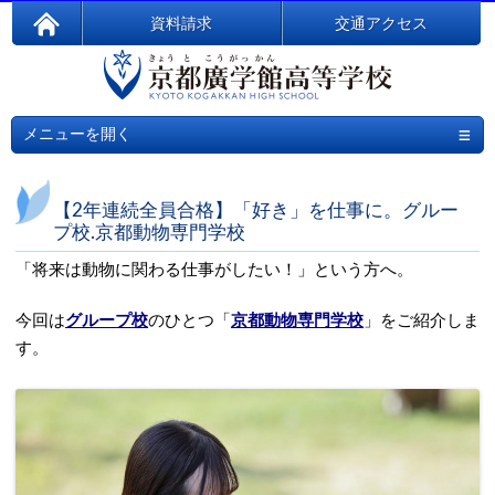
資料請求
交通アクセス
≡
メニューを開く
【2年連続全員合格】「好き」を仕事に。グルー
プ校.京都動物専門学校
「将来は動物に関わる仕事がしたい！」という方へ。
今回は
グループ校
のひとつ「
京都動物専門学校
」をご紹介しま
す。