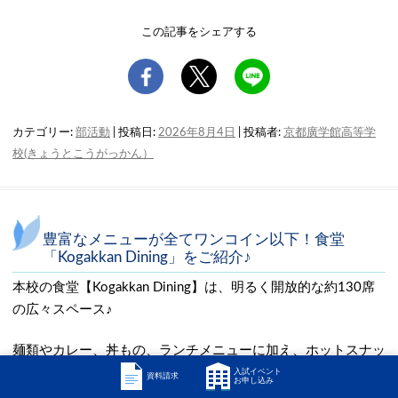
この記事をシェアする
カテゴリー:
部活動
| 投稿日:
2026年8月4日
|
投稿者:
京都廣学館高等学
校(きょうとこうがっかん）
豊富なメニューが全てワンコイン以下！食堂
「Kogakkan Dining」をご紹介♪
本校の食堂【Kogakkan Dining】は、明るく開放的な約130席
の広々スペース♪
麺類やカレー、丼もの、ランチメニューに加え、ホットスナッ
クやテイクアウト商品も充実しています。しかも、とってもリ
入試イベント
資料請求
お申し込み
ーズナブル！