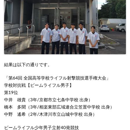
結果は以下の通りです。
「第64回 全国高等学校ライフル射撃競技選手権大会」
学校対抗戦【ビームライフル男子】
第19位
中井 雄貴
（3年/京都市立七条中学校 出身）
橋本 多聞
（3年/相楽東部広域連合立笠置中学校 出身）
中野 遙希
（2年/木津川市立山城中学校 出身）
ビームライフル少年男子立射40発競技