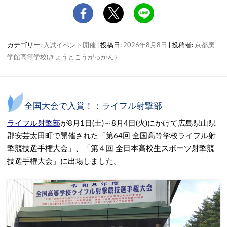
カテゴリー:
入試イベント開催
| 投稿日:
2026年8月8日
|
投稿者:
京都廣
学館高等学校(きょうとこうがっかん）
全国大会で入賞！：ライフル射撃部
ライフル射撃部
が8月1日(土)～8月4日(火)にかけて広島県山県
郡安芸太田町で開催された「第64回 全国高等学校ライフル射
撃競技選手権大会」、「第４回 全日本高校生スポーツ射撃競
技選手権大会」に出場しました。