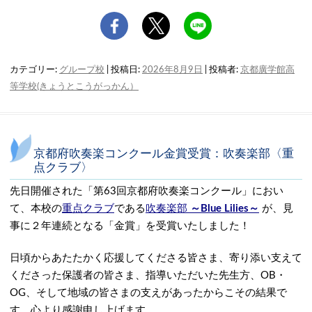
カテゴリー:
グループ校
| 投稿日:
2026年8月9日
|
投稿者:
京都廣学館高
等学校(きょうとこうがっかん）
京都府吹奏楽コンクール金賞受賞：吹奏楽部〈重
点クラブ〉
先日開催された「第63回京都府吹奏楽コンクール」におい
て、本校の
重点クラブ
である
吹奏楽部
～
Blue Lilies～
が、見
事に２年連続となる「金賞」を受賞いたしました！
日頃からあたたかく応援してくださる皆さま、寄り添い支えて
くださった保護者の皆さま、指導いただいた先生方、OB・
OG、そして地域の皆さまの支えがあったからこその結果で
す。心より感謝申し上げます。