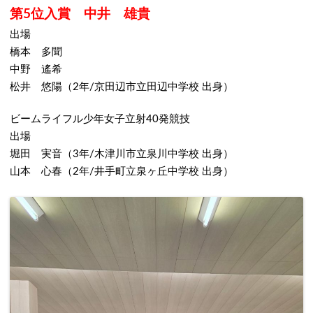
第5位入賞 中井 雄貴
出場
橋本 多聞
中野 遙希
松井 悠陽
（2年/京田辺市立田辺中学校 出身）
ビームライフル少年女子立射40発競技
出場
堀田 実音
（3年/木津川市立泉川中学校 出身）
山本 心春
（2年/井手町立泉ヶ丘中学校 出身）