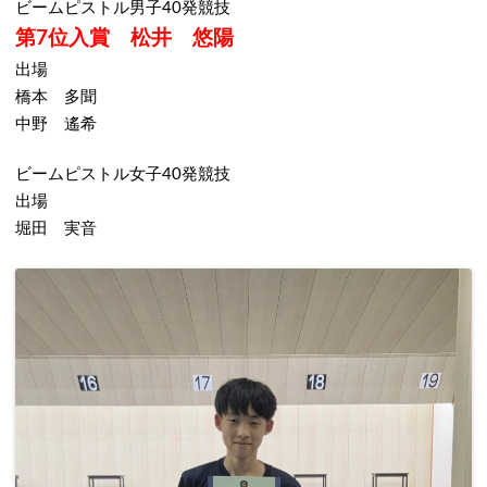
ビームピストル男子40発競技
第7位入賞 松井 悠陽
出場
橋本 多聞
中野 遙希
ビームピストル女子40発競技
出場
堀田 実音