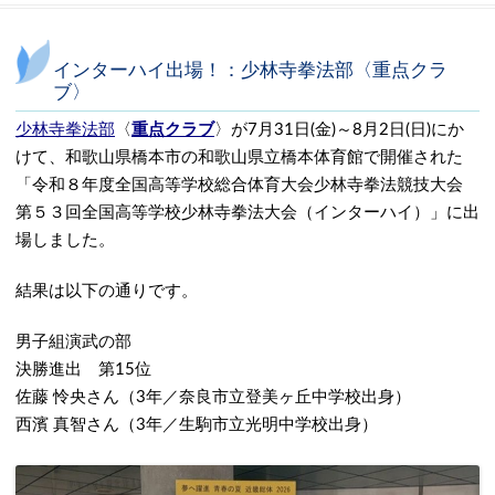
インターハイ出場！：少林寺拳法部〈重点クラ
ブ〉
少林寺拳法部
〈
重点クラブ
〉が7月31日(金)～8月2日(日)にか
けて、和歌山県橋本市の和歌山県立橋本体育館で開催された
「令和８年度全国高等学校総合体育大会少林寺拳法競技大会
第５３回全国高等学校少林寺拳法大会（インターハイ）」に出
場しました。
結果は以下の通りです。
男子組演武の部
決勝進出 第15位
佐藤 怜央さん（3年／奈良市立登美ヶ丘中学校出身）
西濱 真智さん（3年／生駒市立光明中学校出身）