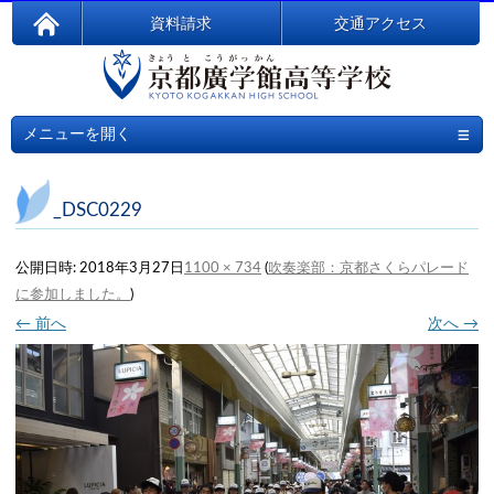
資料請求
交通アクセス
≡
メニューを開く
_DSC0229
公開日時:
2018年3月27日
1100 × 734
(
吹奏楽部：京都さくらパレード
に参加しました。
)
← 前へ
次へ →