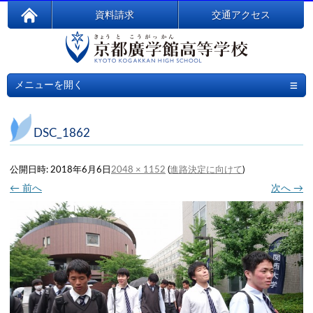
資料請求
交通アクセス
≡
メニューを開く
DSC_1862
公開日時:
2018年6月6日
2048 × 1152
(
進路決定に向けて
)
← 前へ
次へ →