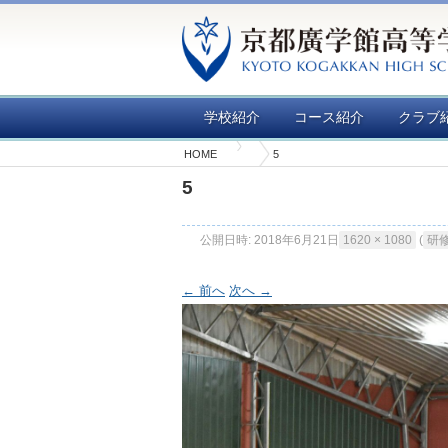
学校紹介
コース紹介
クラブ
HOME
5
5
公開日時:
2018年6月21日
1620 × 1080
(
研修
← 前へ
次へ →