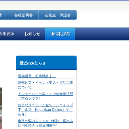
求
各種証明書
在校生・保護者
募集要項
お知らせ
通信制課程
最近のお知らせ
夏期講習、前半戦終了！
夏季休業・イベント申込・電話工事
について
インターハイ出場！：少林寺拳法部
〈重点クラブ〉
豊富なメニューが全てワンコイン以
下！食堂「Kogakkan Dining」をご
紹介♪
進路の悩みをスッキリ解決！選べる
個別相談会（毎日開催中）