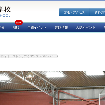
交通・アクセス
資料請
紹介
制服
年間イベント
進路情報
入試イベント
旅行 オーストラリア ケアンズ（6/18～23）
)