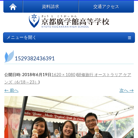
資料請求
交通アクセス
≡
メニューを開く
1529382436391
公開日時:
2018年6月19日
1620 × 1080
(
研修旅行 オーストラリア ケア
ンズ（6/18～23）
)
← 前へ
次へ →