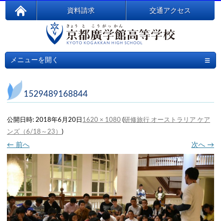
資料請求
交通アクセス
≡
メニューを開く
1529489168844
公開日時:
2018年6月20日
1620 × 1080
(
研修旅行 オーストラリア ケア
ンズ（6/18～23）
)
← 前へ
次へ →