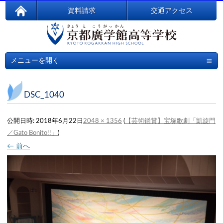
資料請求
交通アクセス
≡
メニューを開く
DSC_1040
公開日時:
2018年6月22日
2048 × 1356
(
【芸術鑑賞】宝塚歌劇「凱旋門
／Gato Bonito!!」
)
← 前へ