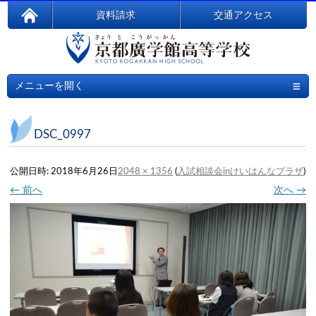
資料請求
交通アクセス
≡
メニューを開く
DSC_0997
公開日時:
2018年6月26日
2048 × 1356
(
入試相談会inけいはんなプラザ
)
← 前へ
次へ →