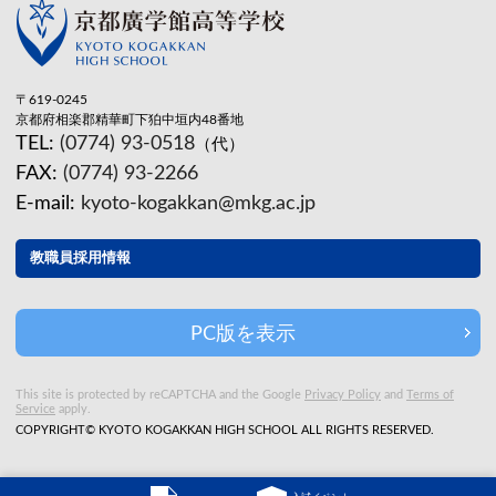
〒619-0245
京都府相楽郡精華町下狛中垣内48番地
TEL:
(0774) 93-0518
（代）
FAX:
(0774) 93-2266
E-mail:
kyoto-kogakkan@mkg.ac.jp
教職員採用情報
PC版を表示
This site is protected by reCAPTCHA and the Google
Privacy Policy
and
Terms of
Service
apply.
COPYRIGHT© KYOTO KOGAKKAN HIGH SCHOOL ALL RIGHTS RESERVED.