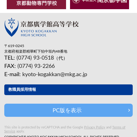
〒619-0245
京都府相楽郡精華町下狛中垣内48番地
TEL:
(0774) 93-0518
（代）
FAX:
(0774) 93-2266
E-mail:
kyoto-kogakkan@mkg.ac.jp
教職員採用情報
PC版を表示
This site is protected by reCAPTCHA and the Google
Privacy Policy
and
Terms of
Service
apply.