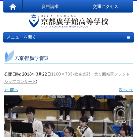
資料請求
交通アクセス
≡
メニューを開く
7.京都廣学館3
公開日時:
2018年3月22日
1100 × 733
(
吹奏楽部：第５回精華フレンド
シップコンサート
)
← 前へ
次へ →