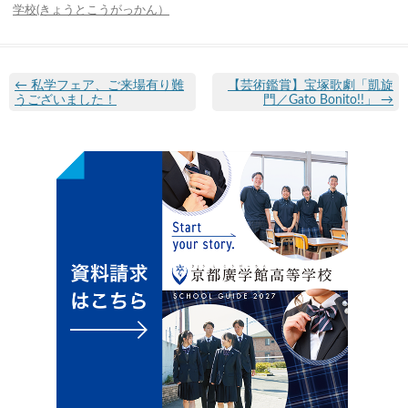
学校(きょうとこうがっかん）
←
私学フェア、ご来場有り難
【芸術鑑賞】宝塚歌劇「凱旋
うございました！
門／Gato Bonito!!」
→