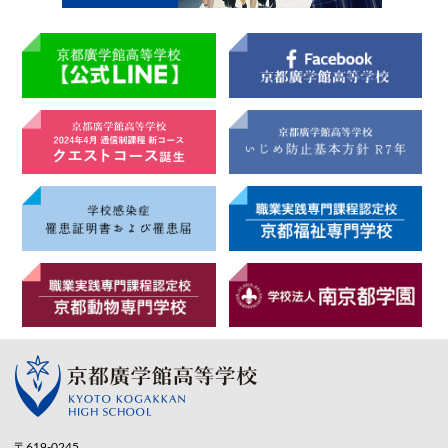
〒619-0245