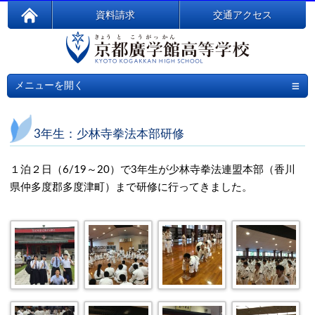
資料請求
交通アクセス
≡
メニューを開く
3年生：少林寺拳法本部研修
１泊２日（6/19～20）
で
3年生が少林寺拳法連盟本部（香川
県
仲多度郡多度津町
）まで研修に行ってきました。