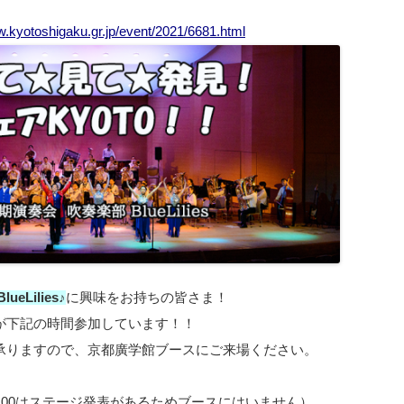
w.kyotoshigaku.gr.jp/event/2021/6681.html
eLilies♪
に興味をお持ちの皆さま！
が下記の時間参加しています！！
承りますので、京都廣学館ブースにご来場ください。
：00〜11:00はステージ発表があるためブースにはいません）