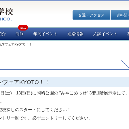
交通・アクセス
資料請
紹介
制服
年間イベント
進路情報
入試イベント
私学フェアKYOTO！！
学フェアKYOTO！！
(土)・13日(日)に岡崎公園の ”みやこめっせ” 3階.1階展示場にて
す。
望校探しのスタートにしてください！
ントリー制です。必ずエントリーしてください。