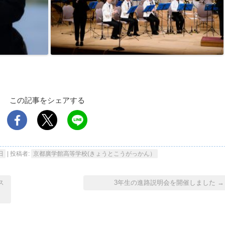
この記事をシェアする
日
|
投稿者:
京都廣学館高等学校(きょうとこうがっかん）
ス
3年生の進路説明会を開催しました
→