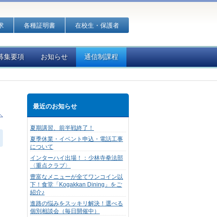
求
各種証明書
在校生・保護者
募集要項
お知らせ
通信制課程
最近のお知らせ
夏期講習、前半戦終了！
夏季休業・イベント申込・電話工事
について
、
インターハイ出場！：少林寺拳法部
〈重点クラブ〉
豊富なメニューが全てワンコイン以
下！食堂「Kogakkan Dining」をご
紹介♪
進路の悩みをスッキリ解決！選べる
個別相談会（毎日開催中）