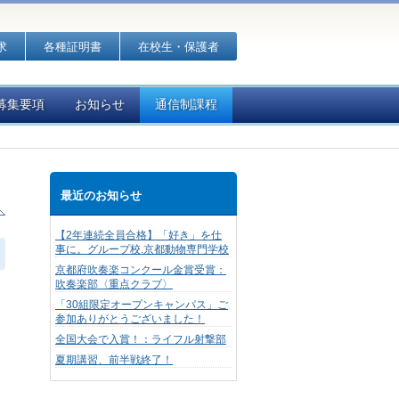
求
各種証明書
在校生・保護者
募集要項
お知らせ
通信制課程
最近のお知らせ
【2年連続全員合格】「好き」を仕
事に。グループ校.京都動物専門学校
京都府吹奏楽コンクール金賞受賞：
吹奏楽部〈重点クラブ〉
「30組限定オープンキャンパス」ご
参加ありがとうございました！
全国大会で入賞！：ライフル射撃部
夏期講習、前半戦終了！