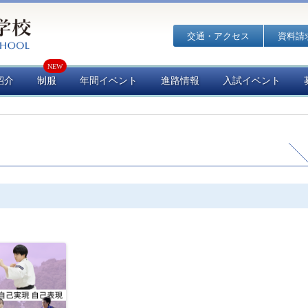
交通・アクセス
資料請
紹介
制服
年間イベント
進路情報
入試イベント