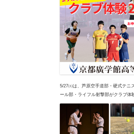
5/27㈯は、芦原空手道部・硬式テ
ール部・ライフル射撃部がクラブ体