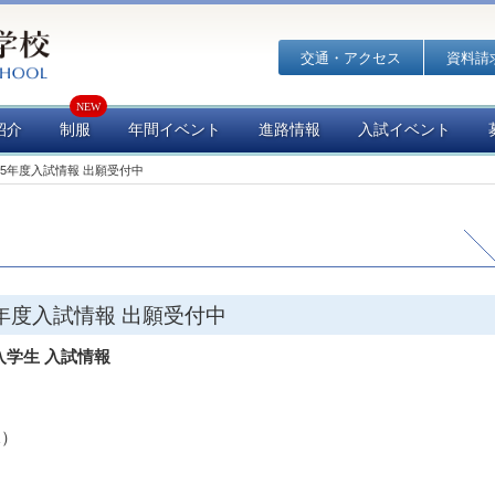
交通・アクセス
資料請
紹介
制服
年間イベント
進路情報
入試イベント
25年度入試情報 出願受付中
5年度入試情報 出願受付中
月入学生 入試情報
水）