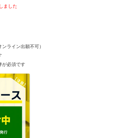
しました
オンライン出願不可）
す
伴が必須です