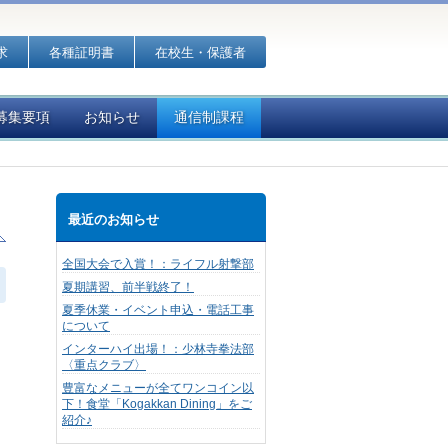
求
各種証明書
在校生・保護者
募集要項
お知らせ
通信制課程
最近のお知らせ
全国大会で入賞！：ライフル射撃部
夏期講習、前半戦終了！
夏季休業・イベント申込・電話工事
について
インターハイ出場！：少林寺拳法部
〈重点クラブ〉
豊富なメニューが全てワンコイン以
下！食堂「Kogakkan Dining」をご
紹介♪