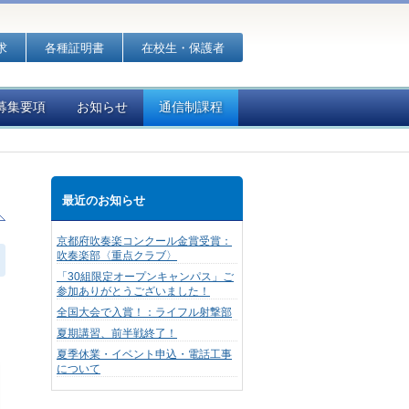
求
各種証明書
在校生・保護者
募集要項
お知らせ
通信制課程
最近のお知らせ
京都府吹奏楽コンクール金賞受賞：
吹奏楽部〈重点クラブ〉
「30組限定オープンキャンパス」ご
参加ありがとうございました！
全国大会で入賞！：ライフル射撃部
夏期講習、前半戦終了！
夏季休業・イベント申込・電話工事
について