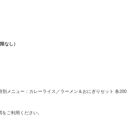
制限なし）
）
オープン（特別メニュー：カレーライス／ラーメン＆おにぎりセット 各200
関をご利用ください。