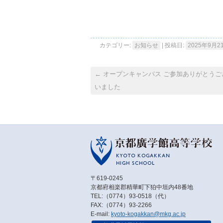
カテゴリー:
お知らせ
| 投稿日:
2025年9月2
←
オープンキャンパス ご参加ありがとうご
いました
〒619-0245
京都府相楽郡精華町下狛中垣内48番地
TEL:（0774）93-0518（代）
FAX:（0774）93-2266
E-mail:
kyoto-kogakkan@mkg.ac.jp