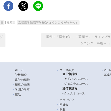
1日
|
投稿者:
京都廣学館高等学校(きょうとこうがっかん）
ざ
恒例！「探究ゼミ」～菜園ゼミ・ライフプラ
ンニング・手相～
→
ホーム
コース紹介
20
全日制課程
学校紹介
募集
アドバンスコース
建学の精神
ジェネラルコース
校章の由来
通信制課程
学園の沿革
クエストコース
校歌
クラブ紹介
同好会
制服