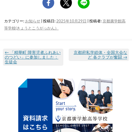
カテゴリー:
お知らせ
| 投稿日:
2025年10月29日
|
投稿者:
京都廣学館高
等学校(きょうとこうがっかん）
←
「精華町 障害児者ふれあい
京都府私学総体・全国大会な
のつどい」に参加しました：
ど 各クラブが奮闘
→
生徒会