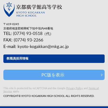
〒619-0245
京都府相楽郡精華町下狛中垣内48番地
TEL:
(0774) 93-0518
（代）
FAX:
(0774) 93-2266
E-mail:
kyoto-kogakkan@mkg.ac.jp
教職員採用情報
PC版を表示
This site is protected by reCAPTCHA and the Google
Privacy Policy
and
Terms of
Service
apply.
COPYRIGHT© KYOTO KOGAKKAN HIGH SCHOOL ALL RIGHTS RESERVED.