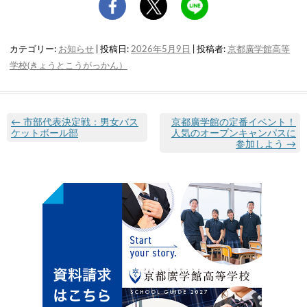
カテゴリー:
お知らせ
| 投稿日:
2026年5月9日
|
投稿者:
京都廣学館高等
学校(きょうとこうがっかん）
←
市部代表決定戦：男女バス
京都廣学館の定番イベント！
ケットボール部
人気のオープンキャンパスに
参加しよう
→