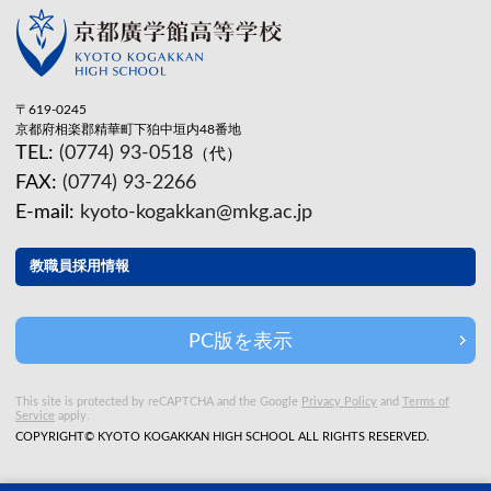
〒619-0245
京都府相楽郡精華町下狛中垣内48番地
TEL:
(0774) 93-0518
（代）
FAX:
(0774) 93-2266
E-mail:
kyoto-kogakkan@mkg.ac.jp
教職員採用情報
PC版を表示
This site is protected by reCAPTCHA and the Google
Privacy Policy
and
Terms of
Service
apply.
COPYRIGHT© KYOTO KOGAKKAN HIGH SCHOOL ALL RIGHTS RESERVED.