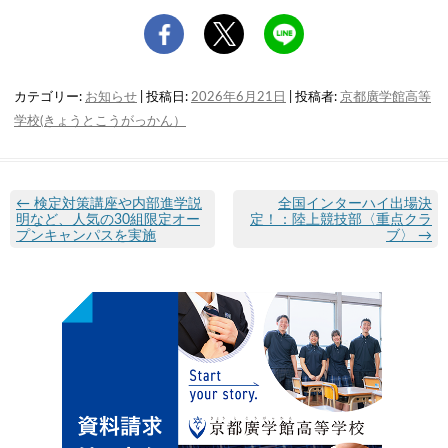
カテゴリー:
お知らせ
| 投稿日:
2026年6月21日
|
投稿者:
京都廣学館高等
学校(きょうとこうがっかん）
←
検定対策講座や内部進学説
全国インターハイ出場決
明など、人気の30組限定オー
定！：陸上競技部〈重点クラ
プンキャンパスを実施
ブ〉
→