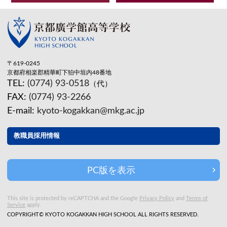
〒619-0245
京都府相楽郡精華町下狛中垣内48番地
TEL:
(0774) 93-0518
（代）
FAX:
(0774) 93-2266
E-mail:
kyoto-kogakkan@mkg.ac.jp
教職員採用情報
PC版を表示
This site is protected by reCAPTCHA and the Google
Privacy Policy
and
Terms of
Service
apply.
COPYRIGHT© KYOTO KOGAKKAN HIGH SCHOOL ALL RIGHTS RESERVED.