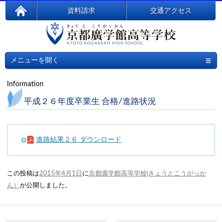
資料請求
交通アクセス
≡
メニューを開く
Information
平成２６年度卒業生 合格/進路状況
進路結果２６ ダウンロード
この投稿は
2015年4月1日
に
京都廣学館高等学校(きょうとこうがっか
ん）
が公開しました
。