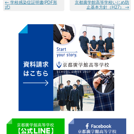
←
学校感染症証明書(PDF形
京都廣学館高等学校いじめ防
式)
止基本方針（H27）
→