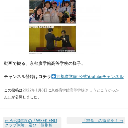
動画で観る、京都廣学館高等学校の様子。
チャンネル登録はコチラ
京都廣学館 公式YouTubeチャンネル
この投稿は
2022年1月8日
に
京都廣学館高等学校(きょうとこうがっか
ん）
が公開しました
。
←
令和3年度の「WEEK END
「黙食」の徹底を！
→
クラブ体験」及び「個別相