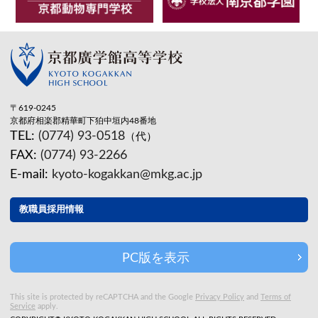
〒619-0245
京都府相楽郡精華町下狛中垣内48番地
TEL:
(0774) 93-0518
（代）
FAX:
(0774) 93-2266
E-mail:
kyoto-kogakkan@mkg.ac.jp
教職員採用情報
PC版を表示
This site is protected by reCAPTCHA and the Google
Privacy Policy
and
Terms of
Service
apply.