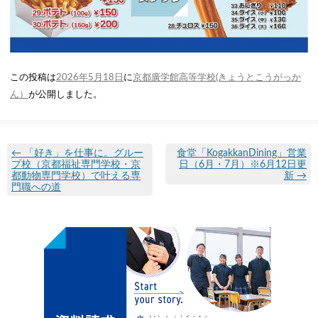
この投稿は
2026年5月18日
に
京都廣学館高等学校(きょうとこうがっか
ん）
が公開しました
。
←
「好き」を仕事に。グルー
食堂「KogakkanDining」営業
プ校（京都福祉専門学校・京
日（6月・7月）※6月12日更
都動物専門学校）で叶える専
新
→
門職への道