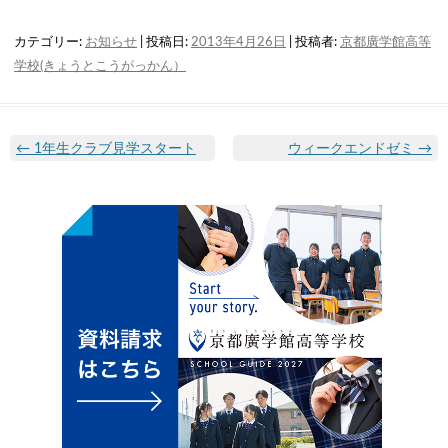
カテゴリー:
お知らせ
| 投稿日:
2013年4月26日
|
投稿者:
京都廣学館高等
学校(きょうとこうがっかん）
←
1年生クラブ見学スタート
ウィークエンドゼミ
→