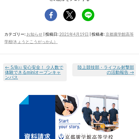
カテゴリー:
お知らせ
| 投稿日:
2021年4月19日
|
投稿者:
京都廣学館高等
学校(きょうとこうがっかん）
←
5/8㈯ 安心安全！ 少人数で
陸上競技部・ライフル射撃部
体験できるminiオープンキャ
の活動報告
→
ンパス