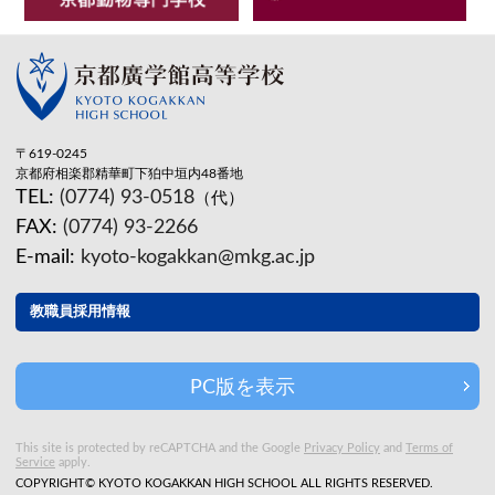
〒619-0245
京都府相楽郡精華町下狛中垣内48番地
TEL:
(0774) 93-0518
（代）
FAX:
(0774) 93-2266
E-mail:
kyoto-kogakkan@mkg.ac.jp
教職員採用情報
PC版を表示
This site is protected by reCAPTCHA and the Google
Privacy Policy
and
Terms of
Service
apply.
COPYRIGHT© KYOTO KOGAKKAN HIGH SCHOOL ALL RIGHTS RESERVED.