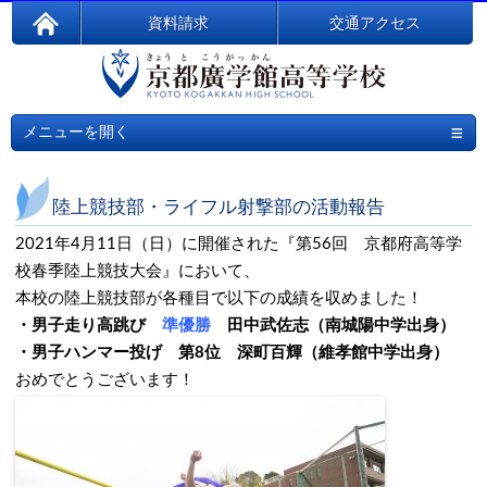
資料請求
交通アクセス
≡
メニューを開く
陸上競技部・ライフル射撃部の活動報告
2021年4月11日（日）に開催された『第56回 京都府高等学
校春季陸上競技大会』において、
本校の陸上競技部が各種目で以下の成績を収めました！
・男子走り高跳び
準優勝
田中武佐志（南城陽中学出身）
・男子ハンマー投げ 第8位 深町百輝（維孝館中学出身）
おめでとうございます！