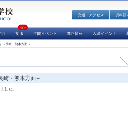
交通・アクセス
資料請
紹介
制服
年間イベント
進路情報
入試イベント
行 ～長崎・熊本方面～
～長崎・熊本方面～
しました。