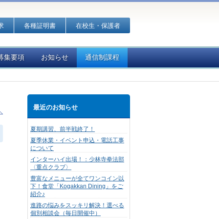
求
各種証明書
在校生・保護者
募集要項
お知らせ
通信制課程
最近のお知らせ
夏期講習、前半戦終了！
夏季休業・イベント申込・電話工事
について
インターハイ出場！：少林寺拳法部
〈重点クラブ〉
豊富なメニューが全てワンコイン以
下！食堂「Kogakkan Dining」をご
紹介♪
進路の悩みをスッキリ解決！選べる
個別相談会（毎日開催中）