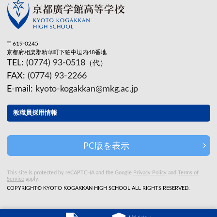
〒619-0245
京都府相楽郡精華町下狛中垣内48番地
TEL:
(0774) 93-0518
（代）
FAX:
(0774) 93-2266
E-mail:
kyoto-kogakkan@mkg.ac.jp
教職員採用情報
PC版を表示
This site is protected by reCAPTCHA and the Google
Privacy Policy
and
Terms of
Service
apply.
COPYRIGHT© KYOTO KOGAKKAN HIGH SCHOOL ALL RIGHTS RESERVED.