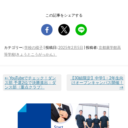
この記事をシェアする
カテゴリー:
学校の様子
| 投稿日:
2025年2月5日
|
投稿者:
京都廣学館高
等学校(きょうとこうがっかん）
←
YouTubeでチェック！ダン
【30組限定】中学1・2年生向
ス部 予選2位で決勝進出：ダ
けオープンキャンパス開催！
ンス部〈重点クラブ〉
→