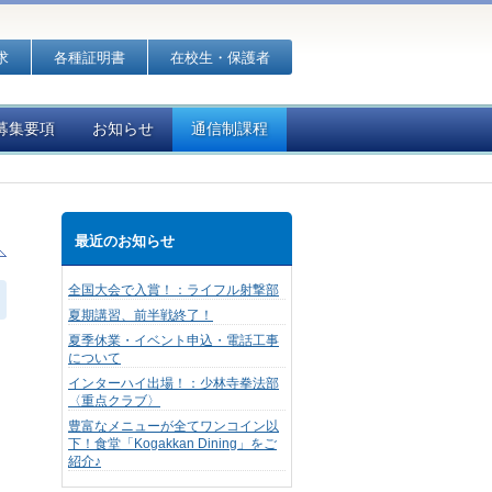
求
各種証明書
在校生・保護者
募集要項
お知らせ
通信制課程
最近のお知らせ
全国大会で入賞！：ライフル射撃部
夏期講習、前半戦終了！
夏季休業・イベント申込・電話工事
について
インターハイ出場！：少林寺拳法部
〈重点クラブ〉
豊富なメニューが全てワンコイン以
下！食堂「Kogakkan Dining」をご
紹介♪