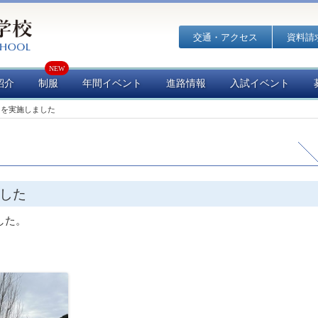
交通・アクセス
資料請
紹介
制服
年間イベント
進路情報
入試イベント
）を実施しました
した
した。