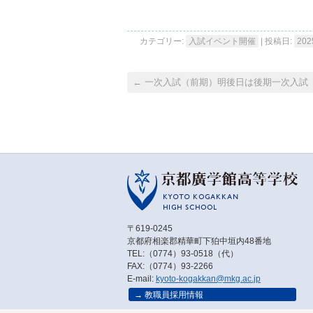
カテゴリー:
入試イベント開催
| 投稿日:
20
←
一次入試（前期）明後日は後期一次入試
〒619-0245
京都府相楽郡精華町下狛中垣内48番地
TEL:（0774）93-0518（代）
FAX:（0774）93-2266
E-mail:
kyoto-kogakkan@mkg.ac.jp
教職員採用情報