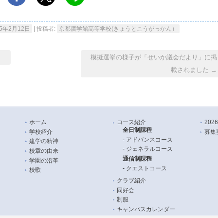
25年2月12日
|
投稿者:
京都廣学館高等学校(きょうとこうがっかん）
模擬選挙の様子が「せいか議会だより」に掲
載されました
→
ホーム
コース紹介
20
全日制課程
学校紹介
募集
アドバンスコース
建学の精神
ジェネラルコース
校章の由来
通信制課程
学園の沿革
クエストコース
校歌
クラブ紹介
同好会
制服
キャンパスカレンダー