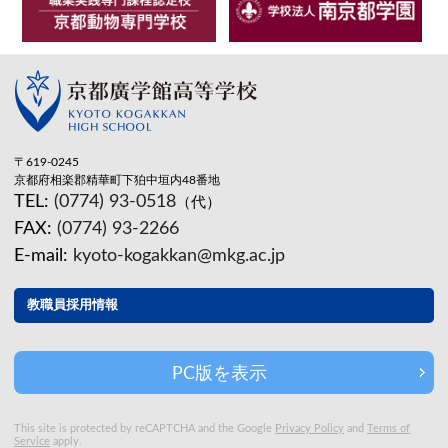
〒619-0245
京都府相楽郡精華町下狛中垣内48番地
TEL:
(0774) 93-0518
（代）
FAX:
(0774) 93-2266
E-mail:
kyoto-kogakkan@mkg.ac.jp
教職員採用情報
PC版を表示
This site is protected by reCAPTCHA and the Google
Privacy Policy
and
Terms of
Service
apply.