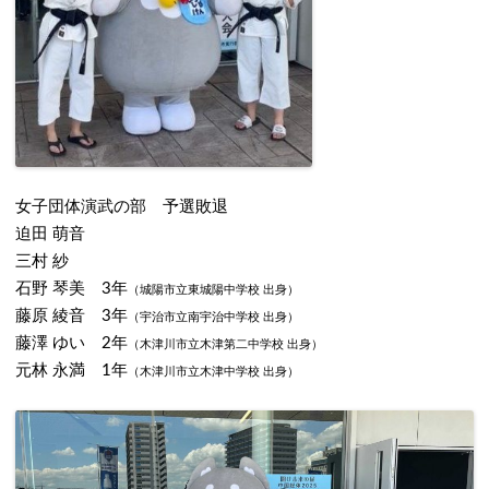
女子団体演武の部 予選敗退
迫田 萌音
三村 紗
石野 琴美 3年
（城陽市立東城陽中学校 出身）
藤原 綾音 3年
（宇治市立南宇治中学校 出身）
藤澤 ゆい 2年
（木津川市立木津第二中学校 出身）
元林 永満 1年
（木津川市立木津中学校 出身）