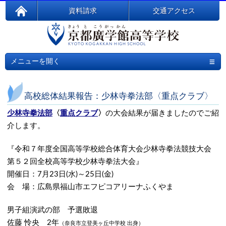
資料請求
交通アクセス
≡
メニューを開く
高校総体結果報告：少林寺拳法部〈重点クラブ〉
少林寺拳法部
〈
重点クラブ
〉
の大会結果が届きましたのでご紹
介します。
『令和７年度全国高等学校総合体育大会少林寺拳法競技大会
第５２回全校高等学校少林寺拳法大会』
開催日：7月23日(水)～25日(金)
会 場：広島県福山市エフピコアリーナふくやま
男子組演武の部 予選敗退
佐藤 怜央 2年
（奈良市立登美ヶ丘中学校 出身）