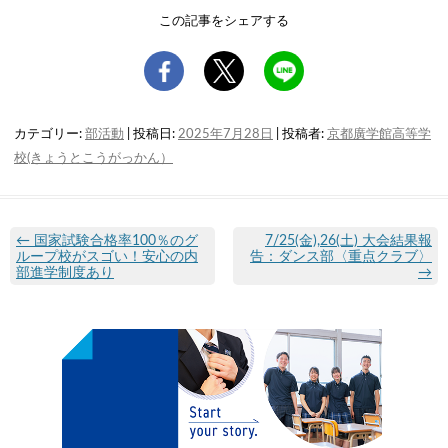
この記事をシェアする
カテゴリー:
部活動
| 投稿日:
2025年7月28日
|
投稿者:
京都廣学館高等学
校(きょうとこうがっかん）
←
国家試験合格率100％のグ
7/25(金),26(土) 大会結果報
ループ校がスゴい！安心の内
告：ダンス部〈重点クラブ〉
部進学制度あり
→