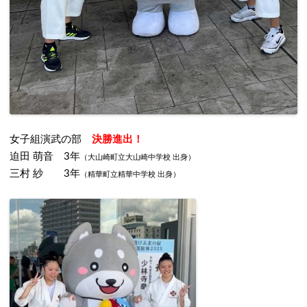
女子組演武の部
決勝進出！
迫田 萌音 3年
（大山崎町立大山崎中学校 出身）
三村 紗 3年
（精華町立精華中学校 出身）