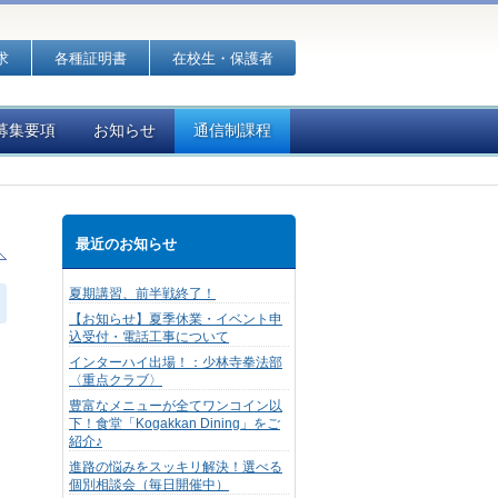
求
各種証明書
在校生・保護者
募集要項
お知らせ
通信制課程
最近のお知らせ
夏期講習、前半戦終了！
【お知らせ】夏季休業・イベント申
込受付・電話工事について
インターハイ出場！：少林寺拳法部
〈重点クラブ〉
豊富なメニューが全てワンコイン以
下！食堂「Kogakkan Dining」をご
紹介♪
進路の悩みをスッキリ解決！選べる
個別相談会（毎日開催中）