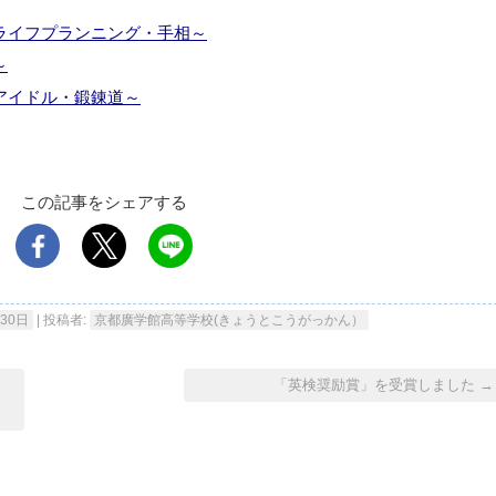
ライフプランニング・手相～
～
アイドル・鍛錬道～
この記事をシェアする
月30日
|
投稿者:
京都廣学館高等学校(きょうとこうがっかん）
「英検奨励賞」を受賞しました
→