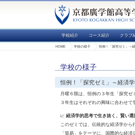
学校紹介
コース紹介
クラブ
HOME
学校の様子
恒例！「探究ゼミ」～
学校の様子
恒例！「探究ゼミ」～経済学
月曜６限は、恒例の３年生「探究ゼ
３年生はそれぞれの興味に合わせて
📈
経済学的思考で生き抜く、賢い選
このゼミでは、伝統的な経済学から
「貿易」をテーマに、国際的な経済