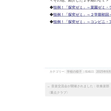
＜その他、紹介した２学期のゼミ＞
◆
恒例！「探究ゼミ」～菜園ゼミ・
◆
恒例！「探究ゼミ」～２学期初回
◆
恒例！「探究ゼミ」～コンビニ・
カテゴリー:
学校の様子
| 投稿日:
2025年9
←
音楽交流会が開催されました：吹奏楽部
〈重点クラブ〉