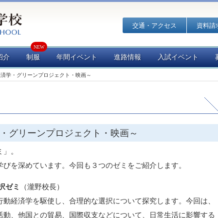
交通・アクセス
資料請
紹介
制服
年間イベント
進路情報
入試イベント
経済学・グリーンプロジェクト・映画～
・グリーンプロジェクト・映画～
ミ」。
学びを深めています。今回も３つのゼミをご紹介します。
択ゼミ
（瀧野校長）
行動経済学を駆使し、合理的な選択について探究します。今回は、
活動、他国との貿易、国際収支などについて、日常生活に影響する