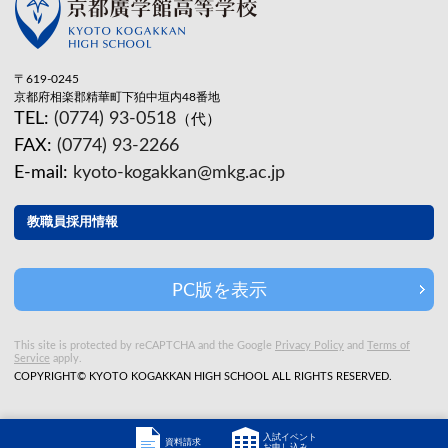
〒619-0245
京都府相楽郡精華町下狛中垣内48番地
TEL:
(0774) 93-0518
（代）
FAX:
(0774) 93-2266
E-mail:
kyoto-kogakkan@mkg.ac.jp
教職員採用情報
PC版を表示
This site is protected by reCAPTCHA and the Google
Privacy Policy
and
Terms of
Service
apply.
COPYRIGHT© KYOTO KOGAKKAN HIGH SCHOOL ALL RIGHTS RESERVED.
入試イベント
資料請求
お申し込み