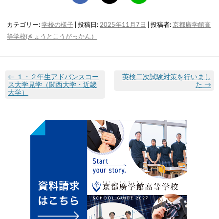
カテゴリー:
学校の様子
| 投稿日:
2025年11月7日
|
投稿者:
京都廣学館高
等学校(きょうとこうがっかん）
←
１・２年生アドバンスコー
英検二次試験対策を行いまし
ス大学見学（関西大学・近畿
た
→
大学）