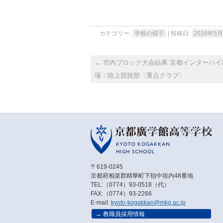
カテゴリー:
学校の様子
| 投稿日:
2026年5
←
市内ブロック大会結果 京都インターハイ
場：陸上競技部〈重点クラブ〉
〒619-0245
京都府相楽郡精華町下狛中垣内48番地
TEL:（0774）93-0518（代）
FAX:（0774）93-2266
E-mail:
kyoto-kogakkan@mkg.ac.jp
教職員採用情報