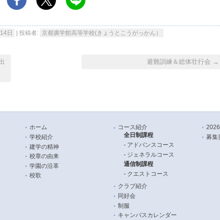
月14日
|
投稿者:
京都廣学館高等学校(きょうとこうがっかん）
出
避難訓練＆総体壮行会
→
ホーム
コース紹介
20
全日制課程
学校紹介
募集
アドバンスコース
建学の精神
ジェネラルコース
校章の由来
通信制課程
学園の沿革
クエストコース
校歌
クラブ紹介
同好会
制服
キャンパスカレンダー