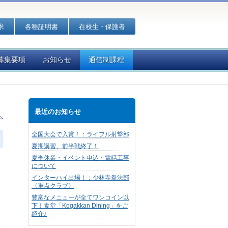
求
各種証明書
在校生・保護者
募集要項
お知らせ
通信制課程
最近のお知らせ
全国大会で入賞！：ライフル射撃部
夏期講習、前半戦終了！
夏季休業・イベント申込・電話工事
について
インターハイ出場！：少林寺拳法部
〈重点クラブ〉
豊富なメニューが全てワンコイン以
下！食堂「Kogakkan Dining」をご
紹介♪