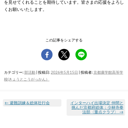
を見せてくれることを期待しています。皆さまの応援をよろし
くお願いいたします。
この記事をシェアする
カテゴリー:
部活動
| 投稿日:
2026年5月15日
|
投稿者:
京都廣学館高等学
校(きょうとこうがっかん）
←
避難訓練＆総体壮行会
インターハイ出場決定 仲間と
挑んだ京都府総体：少林寺拳
法部〈重点クラブ〉
→