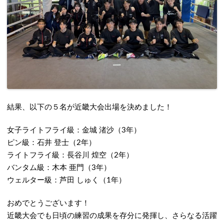
結果、以下の５名が近畿大会出場を決めました！
女子ライトフライ級：金城 渚沙（3年）
ピン級：石井 登士（2年）
ライトフライ級：長谷川 煌空（2年）
バンタム級：木本 亜門（3年）
ウェルター級：芦田 しゅく（1年）
おめでとうございます！
近畿大会でも日頃の練習の成果を存分に発揮し、さらなる活躍